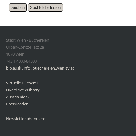
Stadt Wien - Büchereien
Urban-Loritz-Platz 2a
1070 Wien
+43 1 4000-84500
bib.auskunft@buechereien.wien.gv.at
Virtuelle Bücherei
Overdrive eLibrary
Austria Kiosk
Pressreader
Newsletter abonnieren