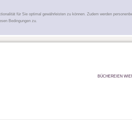
tionalität für Sie optimal gewährleisten zu können. Zudem werden personenb
iesen Bedingungen zu.
BÜCHEREIEN WIE