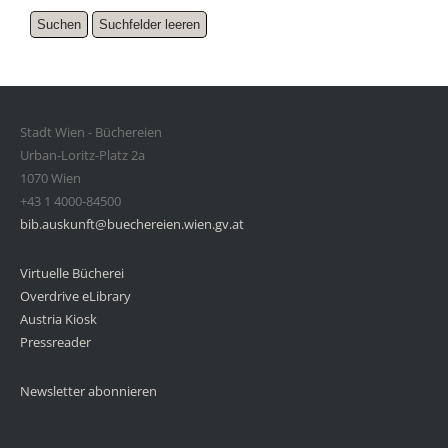
Stadt Wien - Büchereien
Urban-Loritz-Platz 2a
1070 Wien
+43 1 4000-84500
bib.auskunft@buechereien.wien.gv.at
Virtuelle Bücherei
Overdrive eLibrary
Austria Kiosk
Pressreader
Newsletter abonnieren