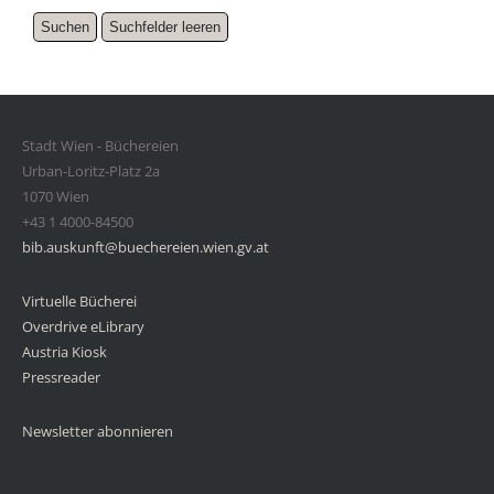
Stadt Wien - Büchereien
Urban-Loritz-Platz 2a
1070 Wien
+43 1 4000-84500
bib.auskunft@buechereien.wien.gv.at
Virtuelle Bücherei
Overdrive eLibrary
Austria Kiosk
Pressreader
Newsletter abonnieren