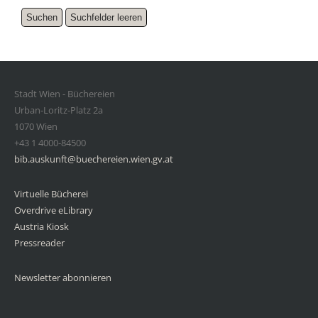
Stadt Wien - Büchereien
Urban-Loritz-Platz 2a
1070 Wien
+43 1 4000-84500
bib.auskunft@buechereien.wien.gv.at
Virtuelle Bücherei
Overdrive eLibrary
Austria Kiosk
Pressreader
Newsletter abonnieren