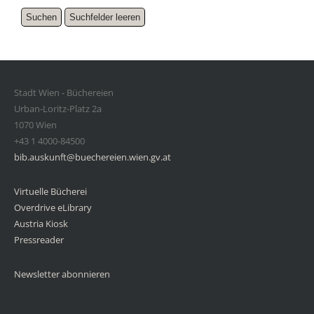
Stadt Wien - Büchereien
Urban-Loritz-Platz 2a
1070 Wien
+43 1 4000-84500
bib.auskunft@buechereien.wien.gv.at
Virtuelle Bücherei
Overdrive eLibrary
Austria Kiosk
Pressreader
Newsletter abonnieren