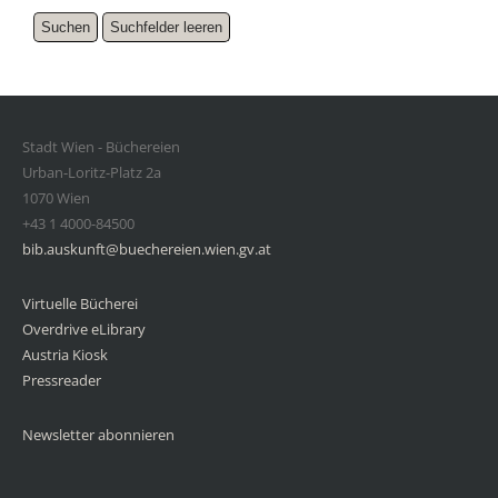
Stadt Wien - Büchereien
Urban-Loritz-Platz 2a
1070 Wien
+43 1 4000-84500
bib.auskunft@buechereien.wien.gv.at
Virtuelle Bücherei
Overdrive eLibrary
Austria Kiosk
Pressreader
Newsletter abonnieren