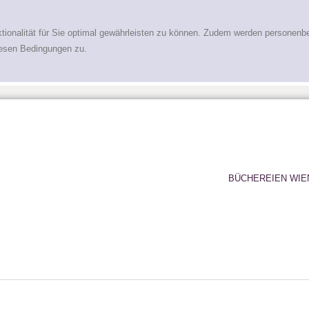
tionalität für Sie optimal gewährleisten zu können. Zudem werden personenb
iesen Bedingungen zu.
BÜCHEREIEN WIE