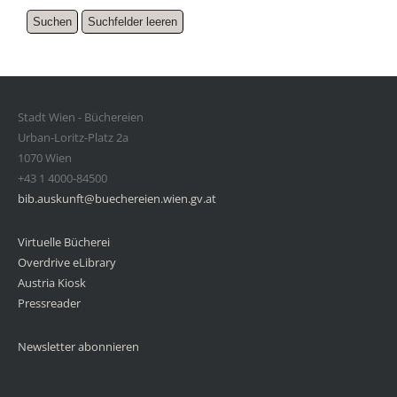
Stadt Wien - Büchereien
Urban-Loritz-Platz 2a
1070 Wien
+43 1 4000-84500
bib.auskunft@buechereien.wien.gv.at
Virtuelle Bücherei
Overdrive eLibrary
Austria Kiosk
Pressreader
Newsletter abonnieren