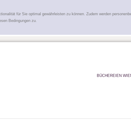
tionalität für Sie optimal gewährleisten zu können. Zudem werden personenb
iesen Bedingungen zu.
BÜCHEREIEN WIE