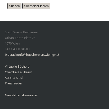
Stadt Wien - Büchereien
Urban-Loritz-Platz 2a
1070 Wien
+43 1 4000-84500
bib.auskunft@buechereien.wien.gv.at
Virtuelle Bücherei
Overdrive eLibrary
Austria Kiosk
Pressreader
Newsletter abonnieren