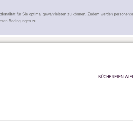
tionalität für Sie optimal gewährleisten zu können. Zudem werden personenb
iesen Bedingungen zu.
BÜCHEREIEN WIE