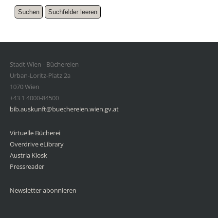
Stadt Wien - Büchereien
Urban-Loritz-Platz 2a
1070 Wien
+43 1 4000-84500
bib.auskunft@buechereien.wien.gv.at
Virtuelle Bücherei
Overdrive eLibrary
Austria Kiosk
Pressreader
Newsletter abonnieren