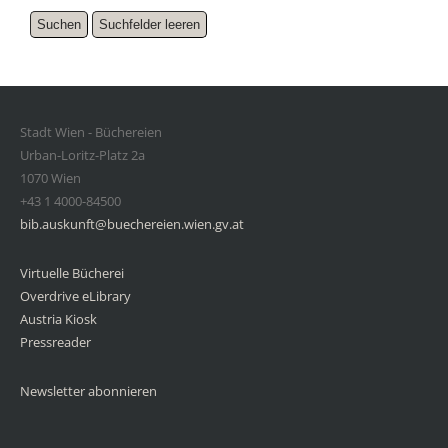
Stadt Wien - Büchereien
Urban-Loritz-Platz 2a
1070 Wien
+43 1 4000-84500
bib.auskunft@buechereien.wien.gv.at
Virtuelle Bücherei
Overdrive eLibrary
Austria Kiosk
Pressreader
Newsletter abonnieren