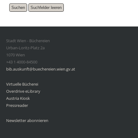
Stadt Wien - Büchereien
Urban-Loritz-Platz 2a
1070 Wien
+43 1 4000-84500
bib.auskunft@buechereien.wien.gv.at
Virtuelle Bücherei
Overdrive eLibrary
Austria Kiosk
Pressreader
Newsletter abonnieren