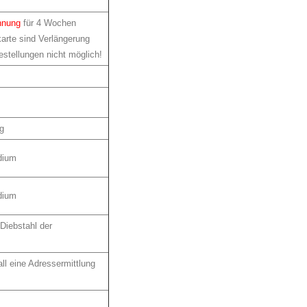
hnung
für 4 Wochen
karte sind Verlängerung
estellungen nicht möglich!
ng
dium
dium
 Diebstahl der
l eine Adressermittlung