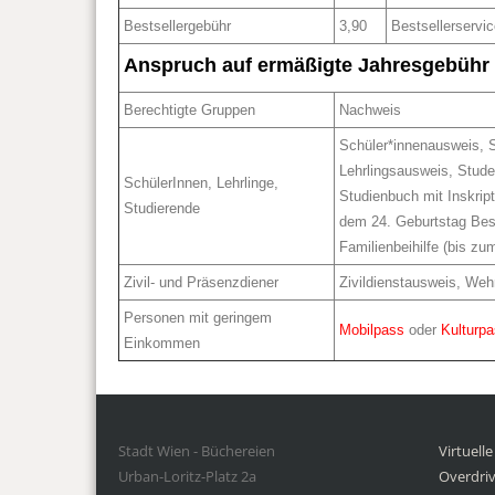
Bestsellergebühr
3,90
Bestsellerservic
Anspruch auf ermäßigte Jahresgebühr
Berechtigte Gruppen
Nachweis
Schüler*innenausweis, 
Lehrlingsausweis, Stude
SchülerInnen, Lehrlinge,
Studienbuch mit Inskrip
Studierende
dem 24. Geburtstag Bes
Familienbeihilfe (bis zu
Zivil- und Präsenzdiener
Zivildienstausweis, Weh
Personen mit geringem
Mobilpass
oder
Kulturp
Einkommen
Stadt Wien - Büchereien
Virtuell
Urban-Loritz-Platz 2a
Overdriv