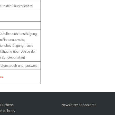
e in der Hauptbücherei
Schulbesuchsbestätigung,
nt*innenausweis,
tionsbestätigung, nach
tätigung über Bezug der
m 25. Geburtstag)
rdienstbuch und -ausweis
ass
e Bücherei
Newsletter abonnieren
e eLibrary