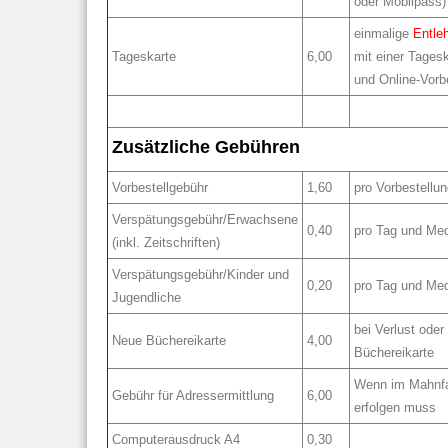
oder Mobilpass)
einmalige
Entle
Tageskarte
6,00
mit einer Tages
und Online-Vorb
Zusätzliche Gebühren
Vorbestellgebühr
1,60
pro Vorbestellu
Verspätungsgebühr/Erwachsene
0,40
pro Tag und Me
(inkl. Zeitschriften)
Verspätungsgebühr/Kinder und
0,20
pro Tag und Me
Jugendliche
bei Verlust oder
Neue Büchereikarte
4,00
Büchereikarte
Wenn im Mahnfal
Gebühr für Adressermittlung
6,00
erfolgen muss
Computerausdruck A4
0,30