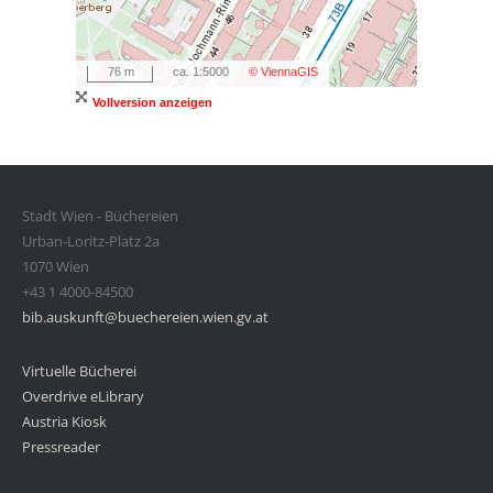
0 / 0
76 m
ca. 1:5000
© ViennaGIS
Vollversion anzeigen
Stadt Wien - Büchereien
Urban-Loritz-Platz 2a
1070 Wien
+43 1 4000-84500
bib.auskunft@buechereien.wien.gv.at
Virtuelle Bücherei
Overdrive eLibrary
Austria Kiosk
Pressreader