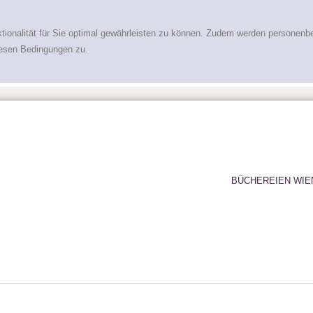
tionalität für Sie optimal gewährleisten zu können. Zudem werden personenb
iesen Bedingungen zu.
BÜCHEREIEN WIE