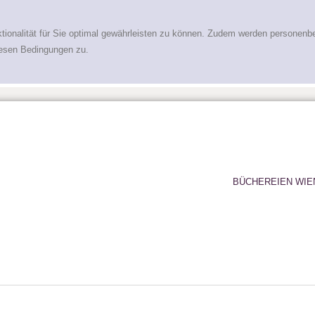
tionalität für Sie optimal gewährleisten zu können. Zudem werden personenb
iesen Bedingungen zu.
BÜCHEREIEN WIE