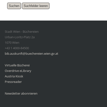
Stadt Wien - Büchereien
Urban-Loritz-Platz 2a
1070 Wien
+43 1 4000-84500
bib.auskunft@buechereien.wien.gv.at
Virtuelle Bücherei
Overdrive eLibrary
Austria Kiosk
Pressreader
Newsletter abonnieren