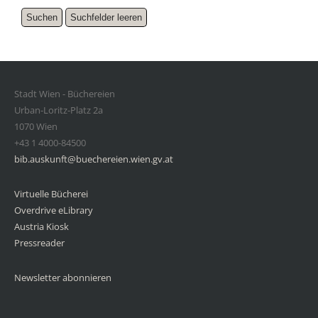
Stadt Wien - Büchereien
Urban-Loritz-Platz 2a
1070 Wien
+43 1 4000-84500
bib.auskunft@buechereien.wien.gv.at
Virtuelle Bücherei
Overdrive eLibrary
Austria Kiosk
Pressreader
Newsletter abonnieren