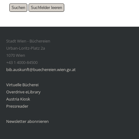
Stadt Wien - Büchereien
Urban-Loritz-Platz 2a
1070 Wien
+43 1 4000-84500
bib.auskunft@buechereien.wien.gv.at
Virtuelle Bücherei
Overdrive eLibrary
Austria Kiosk
Pressreader
Newsletter abonnieren