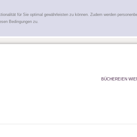
tionalität für Sie optimal gewährleisten zu können. Zudem werden personenb
iesen Bedingungen zu.
BÜCHEREIEN WIE