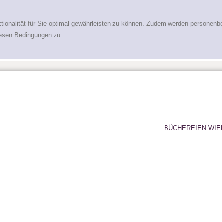
tionalität für Sie optimal gewährleisten zu können. Zudem werden personenb
iesen Bedingungen zu.
BÜCHEREIEN WIE