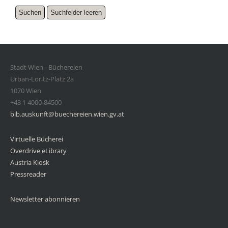
Stadt Wien - Büchereien
Urban-Loritz-Platz 2a
1070 Wien
+43 1 4000-84500
bib.auskunft@buechereien.wien.gv.at
Virtuelle Bücherei
Overdrive eLibrary
Austria Kiosk
Pressreader
Newsletter abonnieren