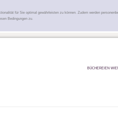
tionalität für Sie optimal gewährleisten zu können. Zudem werden personenb
iesen Bedingungen zu.
BÜCHEREIEN WIE