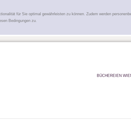
tionalität für Sie optimal gewährleisten zu können. Zudem werden personenb
iesen Bedingungen zu.
BÜCHEREIEN WIE