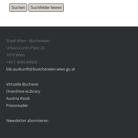
Stadt Wien - Büchereien
Urban-Loritz-Platz 2a
1070 Wien
+43 1 4000-84500
bib.auskunft@buechereien.wien.gv.at
Virtuelle Bücherei
Overdrive eLibrary
Austria Kiosk
Pressreader
Newsletter abonnieren