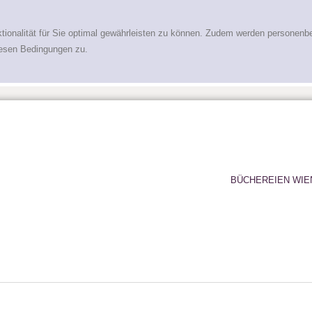
tionalität für Sie optimal gewährleisten zu können. Zudem werden personenb
iesen Bedingungen zu.
BÜCHEREIEN WIE