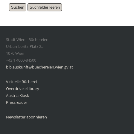
Stadt Wien - Büchereien
Urban-Loritz-Platz 2a
1070 Wien
+43 1 4000-84500
bib.auskunft@buechereien.wien.gv.at
Virtuelle Bücherei
Overdrive eLibrary
Austria Kiosk
Pressreader
Newsletter abonnieren