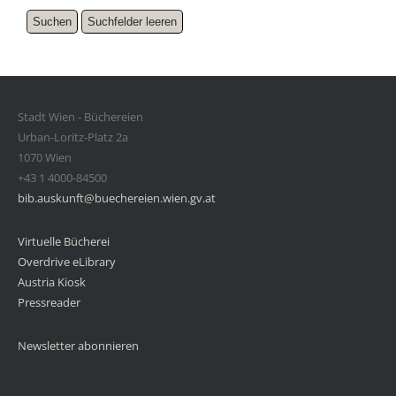
Stadt Wien - Büchereien
Urban-Loritz-Platz 2a
1070 Wien
+43 1 4000-84500
bib.auskunft@buechereien.wien.gv.at
Virtuelle Bücherei
Overdrive eLibrary
Austria Kiosk
Pressreader
Newsletter abonnieren