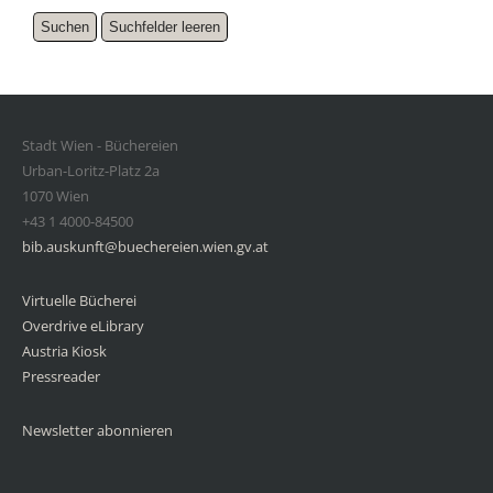
Stadt Wien - Büchereien
Urban-Loritz-Platz 2a
1070 Wien
+43 1 4000-84500
bib.auskunft@buechereien.wien.gv.at
Virtuelle Bücherei
Overdrive eLibrary
Austria Kiosk
Pressreader
Newsletter abonnieren