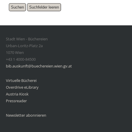
Stadt Wien - Büchereien
Urban-Loritz-Platz 2a
1070 Wien
+43 1 4000-84500
bib.auskunft@buechereien.wien.gv.at
Virtuelle Bücherei
Overdrive eLibrary
Austria Kiosk
Pressreader
Newsletter abonnieren