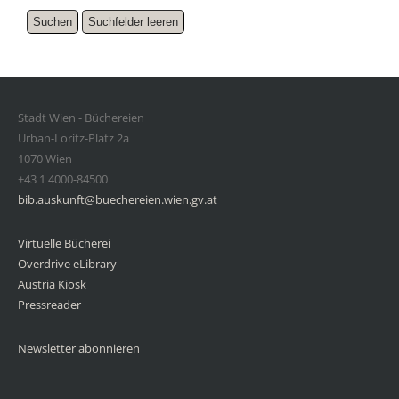
Stadt Wien - Büchereien
Urban-Loritz-Platz 2a
1070 Wien
+43 1 4000-84500
bib.auskunft@buechereien.wien.gv.at
Virtuelle Bücherei
Overdrive eLibrary
Austria Kiosk
Pressreader
Newsletter abonnieren