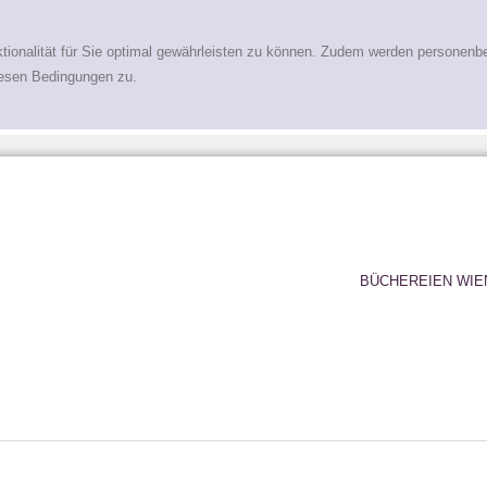
tionalität für Sie optimal gewährleisten zu können. Zudem werden personenb
iesen Bedingungen zu.
BÜCHEREIEN WIE