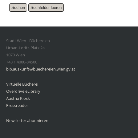
Stadt Wien - Büchereien
Urban-Loritz-Platz 2a
1070 Wien
+43 1 4000-84500
bib.auskunft@buechereien.wien.gv.at
Virtuelle Bücherei
Overdrive eLibrary
Austria Kiosk
Pressreader
Newsletter abonnieren