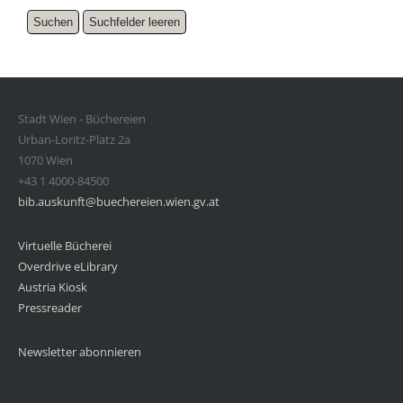
Stadt Wien - Büchereien
Urban-Loritz-Platz 2a
1070 Wien
+43 1 4000-84500
bib.auskunft@buechereien.wien.gv.at
Virtuelle Bücherei
Overdrive eLibrary
Austria Kiosk
Pressreader
Newsletter abonnieren