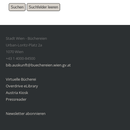
Stadt Wien - Büchereien
Urban-Loritz-Platz 2a
1070 Wien
+43 1 4000-84500
bib.auskunft@buechereien.wien.gv.at
Virtuelle Bücherei
Overdrive eLibrary
Austria Kiosk
Pressreader
Newsletter abonnieren