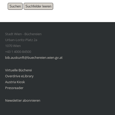
Stadt Wien - Büchereien
Urban-Loritz-Platz 2a
1070 Wien
+43 1 4000-84500
bib.auskunft@buechereien.wien.gv.at
Virtuelle Bücherei
Overdrive eLibrary
Austria Kiosk
Pressreader
Newsletter abonnieren