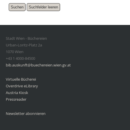
Stadt Wien - Büchereien
Urban-Loritz-Platz 2a
1070 Wien
+43 1 4000-84500
bib.auskunft@buechereien.wien.gv.at
Virtuelle Bücherei
Overdrive eLibrary
Austria Kiosk
Pressreader
Newsletter abonnieren