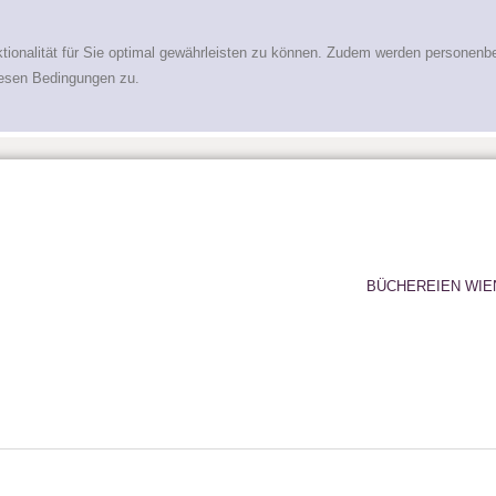
tionalität für Sie optimal gewährleisten zu können. Zudem werden personenb
iesen Bedingungen zu.
BÜCHEREIEN WIE