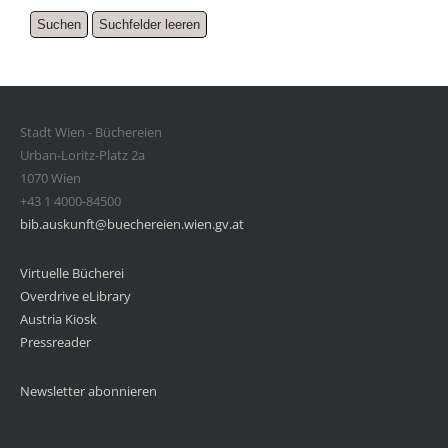
Stadt Wien - Büchereien
Urban-Loritz-Platz 2a
1070 Wien
+43 1 4000-84500
bib.auskunft@buechereien.wien.gv.at
Virtuelle Bücherei
Overdrive eLibrary
Austria Kiosk
Pressreader
Newsletter abonnieren