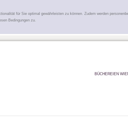
tionalität für Sie optimal gewährleisten zu können. Zudem werden personenb
iesen Bedingungen zu.
BÜCHEREIEN WIE