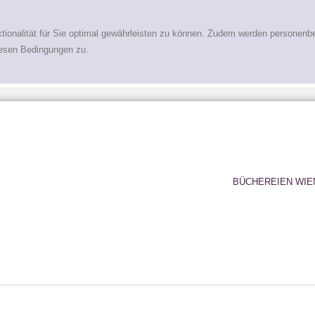
tionalität für Sie optimal gewährleisten zu können. Zudem werden personenb
iesen Bedingungen zu.
BÜCHEREIEN WIE