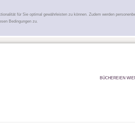
tionalität für Sie optimal gewährleisten zu können. Zudem werden personenb
iesen Bedingungen zu.
BÜCHEREIEN WIE