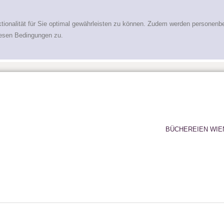
tionalität für Sie optimal gewährleisten zu können. Zudem werden personenb
iesen Bedingungen zu.
BÜCHEREIEN WIE