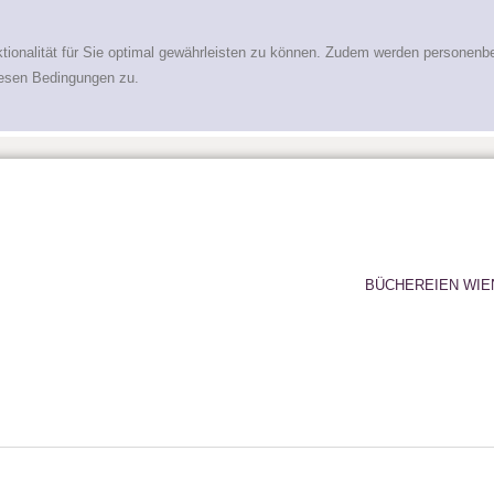
tionalität für Sie optimal gewährleisten zu können. Zudem werden personenb
iesen Bedingungen zu.
BÜCHEREIEN WIE