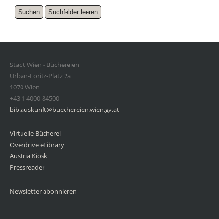
Stadt Wien - Büchereien
Urban-Loritz-Platz 2a
1070 Wien
+43 1 4000-84500
bib.auskunft@buechereien.wien.gv.at
Virtuelle Bücherei
Overdrive eLibrary
Austria Kiosk
Pressreader
Newsletter abonnieren