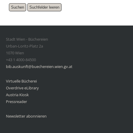
Stadt Wien - Büchereien
Urban-Loritz-Platz 2a
1070 Wien
+43 1 4000-84500
bib.auskunft@buechereien.wien.gv.at
Virtuelle Bücherei
Overdrive eLibrary
Austria Kiosk
Pressreader
Newsletter abonnieren