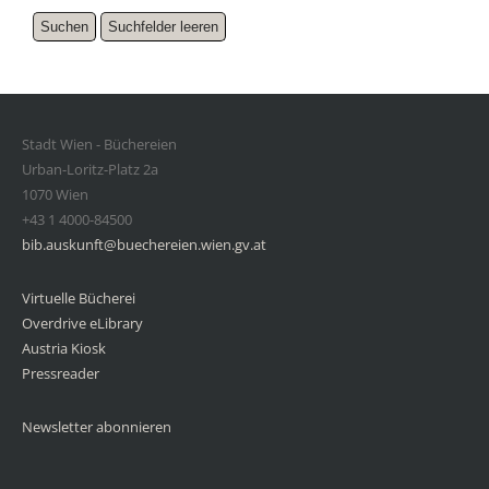
Stadt Wien - Büchereien
Urban-Loritz-Platz 2a
1070 Wien
+43 1 4000-84500
bib.auskunft@buechereien.wien.gv.at
Virtuelle Bücherei
Overdrive eLibrary
Austria Kiosk
Pressreader
Newsletter abonnieren